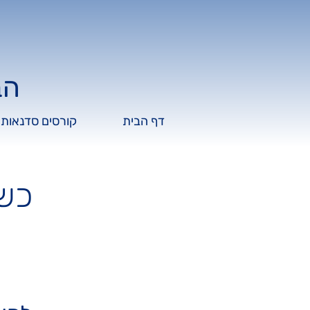
הב
דף הבית
קורסים סדנאות 
כשבודהה פוגש ת'סמארטפון