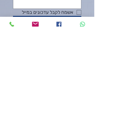
אשמח לקבל עדכונים במייל
שליחה
ליצירת קשר:
מספר הטלפון שלי:
0526926608
simplemoments@gmail.com
העלייה 17, פרדס חנה כרכור
הצטרפות לרשימת תפוצה במייל
מייל
*